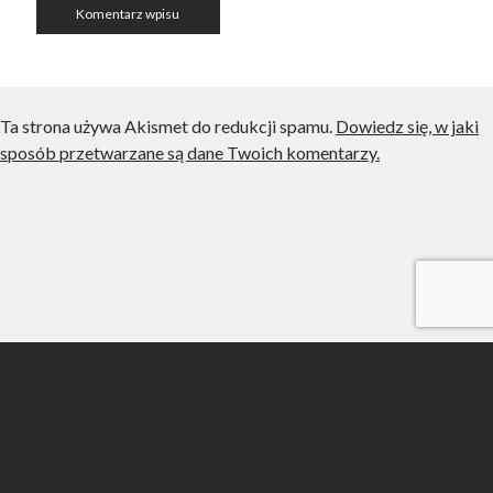
Ta strona używa Akismet do redukcji spamu.
Dowiedz się, w jaki
sposób przetwarzane są dane Twoich komentarzy.
Scroll
to
the
top