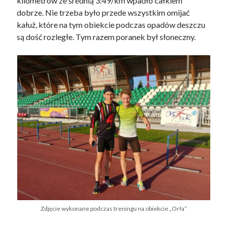
kilometrów ze średnią 3:49/km wpadło całkiem
dobrze. Nie trzeba było przede wszystkim omijać
kałuż, które na tym obiekcie podczas opadów deszczu
są dość rozległe. Tym razem poranek był słoneczny.
Zdjęcie wykonane podczas treningu na obiekcie „Orła”