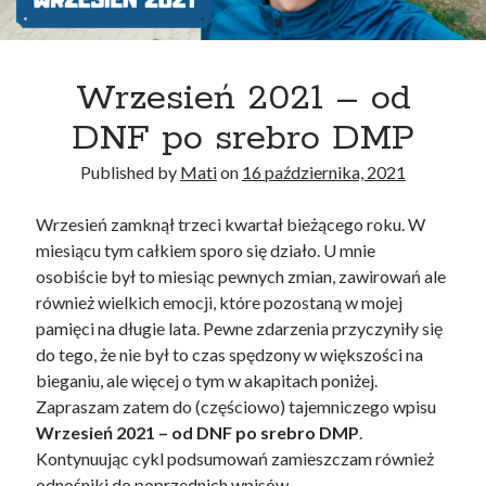
Wrzesień 2021 – od
DNF po srebro DMP
Published by
Mati
on
16 października, 2021
Wrzesień zamknął trzeci kwartał bieżącego roku. W
miesiącu tym całkiem sporo się działo. U mnie
osobiście był to miesiąc pewnych zmian, zawirowań ale
również wielkich emocji, które pozostaną w mojej
pamięci na długie lata. Pewne zdarzenia przyczyniły się
do tego, że nie był to czas spędzony w większości na
bieganiu, ale więcej o tym w akapitach poniżej.
Zapraszam zatem do (częściowo) tajemniczego wpisu
Wrzesień 2021 – od DNF po srebro DMP
.
Kontynuując cykl podsumowań zamieszczam również
odnośniki do poprzednich wpisów.