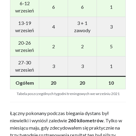
6-12
6
6
1
wrzesień
13-19
3 + 1
4
3
wrzesień
zawody
20-26
2
2
5
wrzesień
27-30
3
3
1
wrzesień
Ogółem
20
20
10
Tabela poszczególnych tygodni treningowych we wrześniu 2021
Łączny pokonany podczas biegania dystans był
niewielki i wyniósł zaledwie
260 kilometrów
. Tylko w
miesiącu maju, gdy zdecydowałem się praktycznie na
trzy tygodnie roztrenowania rezultat ten był niższy.