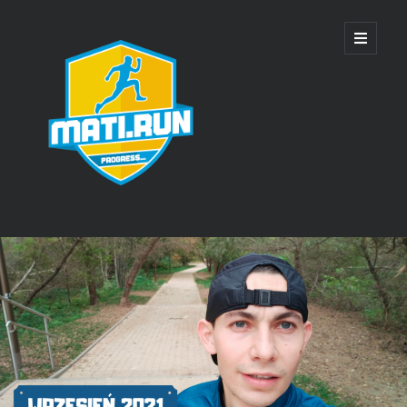
Mati
open
primary
menu
Run
Sidebar
Ostatnie wpisy
SkyWayRun Lublin 2025 – relacja
28 Wiązowska Piątka – relacja
18 Bieg o Puchar Bielan – relacja
SkyWayRun Lublin 2024 – relacja
4 Kasztelańska Piątka – relacja