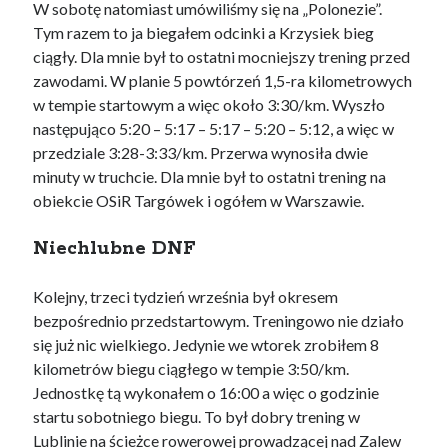
W sobotę natomiast umówiliśmy się na „Polonezie”.
Tym razem to ja biegałem odcinki a Krzysiek bieg
ciągły. Dla mnie był to ostatni mocniejszy trening przed
zawodami. W planie 5 powtórzeń 1,5-ra kilometrowych
w tempie startowym a więc około 3:30/km. Wyszło
następująco 5:20 – 5:17 – 5:17 – 5:20 – 5:12, a więc w
przedziale 3:28-3:33/km. Przerwa wynosiła dwie
minuty w truchcie. Dla mnie był to ostatni trening na
obiekcie OSiR Targówek i ogółem w Warszawie.
Niechlubne DNF
Kolejny, trzeci tydzień września był okresem
bezpośrednio przedstartowym. Treningowo nie działo
się już nic wielkiego. Jedynie we wtorek zrobiłem 8
kilometrów biegu ciągłego w tempie 3:50/km.
Jednostkę tą wykonałem o 16:00 a więc o godzinie
startu sobotniego biegu. To był dobry trening w
Lublinie na ścieżce rowerowej prowadzącej nad Zalew