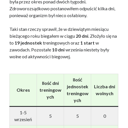
była przez okres ponad dwóch tygodni.
Zdroworozsądkowo postanowiłem odpuścić kilka dni,
ponieważ organizm był nieco osłabiony.
Taki stan rzeczy sprawił, że w dziewiątym miesiącu
bieżącego roku biegałem w ciągu
20 dni
. Złożyło się na
to
19 jednostek
treningowych oraz
1 start
w
zawodach. Pozostałe
10 dni
września niestety były
wolne od aktywności biegowej.
Ilość
Ilość dni
jednostek
Liczba dni
Okres
treningow
treningow
wolnych
ych
ych
1-5
5
5
0
wrzesień