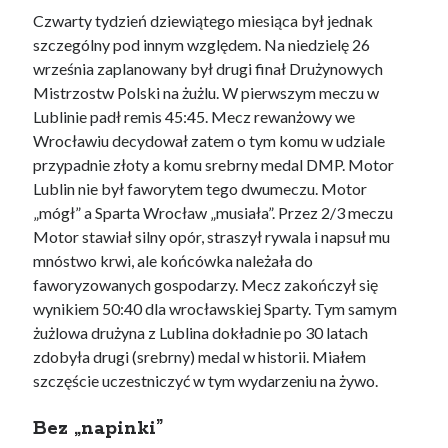
Czwarty tydzień dziewiątego miesiąca był jednak
szczególny pod innym względem. Na niedzielę 26
września zaplanowany był drugi finał Drużynowych
Mistrzostw Polski na żużlu. W pierwszym meczu w
Lublinie padł remis 45:45. Mecz rewanżowy we
Wrocławiu decydował zatem o tym komu w udziale
przypadnie złoty a komu srebrny medal DMP. Motor
Lublin nie był faworytem tego dwumeczu. Motor
„mógł” a Sparta Wrocław „musiała”. Przez 2/3 meczu
Motor stawiał silny opór, straszył rywala i napsuł mu
mnóstwo krwi, ale końcówka należała do
faworyzowanych gospodarzy. Mecz zakończył się
wynikiem 50:40 dla wrocławskiej Sparty. Tym samym
żużlowa drużyna z Lublina dokładnie po 30 latach
zdobyła drugi (srebrny) medal w historii. Miałem
szczęście uczestniczyć w tym wydarzeniu na żywo.
Bez „napinki”