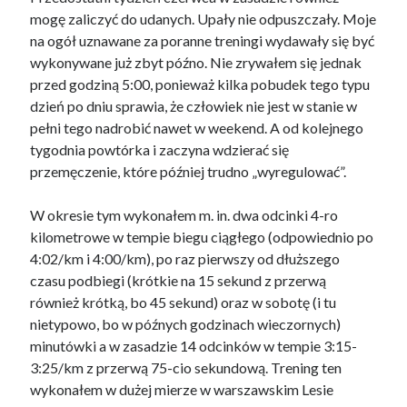
mogę zaliczyć do udanych. Upały nie odpuszczały. Moje
na ogół uznawane za poranne treningi wydawały się być
wykonywane już zbyt późno. Nie zrywałem się jednak
przed godziną 5:00, ponieważ kilka pobudek tego typu
dzień po dniu sprawia, że człowiek nie jest w stanie w
pełni tego nadrobić nawet w weekend. A od kolejnego
tygodnia powtórka i zaczyna wdzierać się
przemęczenie, które później trudno „wyregulować”.
W okresie tym wykonałem m. in. dwa odcinki 4-ro
kilometrowe w tempie biegu ciągłego (odpowiednio po
4:02/km i 4:00/km), po raz pierwszy od dłuższego
czasu podbiegi (krótkie na 15 sekund z przerwą
również krótką, bo 45 sekund) oraz w sobotę (i tu
nietypowo, bo w późnych godzinach wieczornych)
minutówki a w zasadzie 14 odcinków w tempie 3:15-
3:25/km z przerwą 75-cio sekundową. Trening ten
wykonałem w dużej mierze w warszawskim Lesie