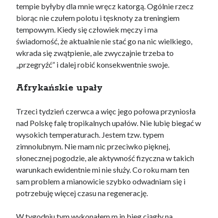
tempie byłyby dla mnie wręcz katorgą. Ogólnie rzecz
biorąc nie czułem polotu i tęsknoty za treningiem
tempowym. Kiedy się człowiek męczy i ma
świadomość, że aktualnie nie stać go na nic wielkiego,
wkrada się zwątpienie, ale zwyczajnie trzeba to
„przegryźć” i dalej robić konsekwentnie swoje.
Afrykańskie upały
Trzeci tydzień czerwca a więc jego połowa przyniosła
nad Polskę falę tropikalnych upałów. Nie lubię biegać w
wysokich temperaturach. Jestem tzw. typem
zimnolubnym. Nie mam nic przeciwko pięknej,
słonecznej pogodzie, ale aktywność fizyczna w takich
warunkach ewidentnie mi nie służy. Co roku mam ten
sam problem a mianowicie szybko odwadniam się i
potrzebuję więcej czasu na regenerację.
W tygodniu tym wykonałem m.in bieg ciągły na