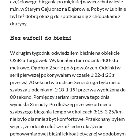
częściowego biegania po miękkiej nawierzchni w lesie
m.in. w Starym Gaju oraz na Dąbrowie. Pobyt w Lublinie
był też dobrą okazją do spotkania się z chłopakami z
drużyny.
Bez euforii do bieżni
W drugim tygodniu odwiedziłem bieżnie na obiekcie
OSiR-u Targówek. Wykonałem tam odcinki 400-stu
metrowe. Ogółem 2 serie po 6 powtórzeń. Odcinki w
serii pierwszej pokonywałem w czasie 1:22-1:23 z
przerwą 70 sekund w truchcie. Seria druga była nieco
szybsza z odcinkami 1:18-1:19 i przerwą wydłużoną do
80 sekund. Pomiędzy seriami przerwa tego dnia
wyniosła 3 minuty. Po dłuższej przerwie od nieco
szybszego biegania tempo w okolicach 3:15-3:25/km
nie było dla mnie zbyt komfortowe. Przekonany byłem
wręcz, że odcinki dłuższe niż jedno okrążenie
pełnowymiarowej bieżni lekkoatletycznej w podobnym