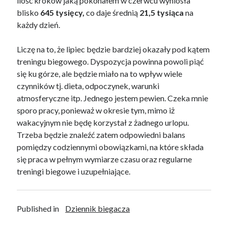
ilość kroków jaką pokonałem w czerwcu wyniosła
blisko
645 tysięcy,
co daje średnią
21,5 tysiąca
na
każdy dzień.
Liczę na to, że lipiec będzie bardziej okazały pod kątem
treningu biegowego. Dyspozycja powinna powoli piąć
się ku górze, ale będzie miało na to wpływ wiele
czynników tj. dieta, odpoczynek, warunki
atmosferyczne itp. Jednego jestem pewien. Czeka mnie
sporo pracy, ponieważ w okresie tym, mimo iż
wakacyjnym nie będę korzystał z żadnego urlopu.
Trzeba będzie znaleźć zatem odpowiedni balans
pomiędzy codziennymi obowiązkami, na które składa
się praca w pełnym wymiarze czasu oraz regularne
treningi biegowe i uzupełniające.
Published in
Dziennik biegacza