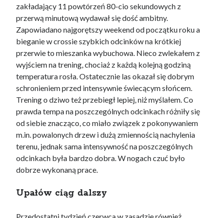
zakładający 11 powtórzeń 80-cio sekundowych z
przerwą minutową wydawał się dość ambitny.
Zapowiadano najgorętszy weekend od początku roku a
bieganie w crossie szybkich odcinków na krótkiej
przerwie to mieszanka wybuchowa. Nieco zwlekałem z
wyjściem na trening, chociaż z każdą kolejną godziną
temperatura rosła. Ostatecznie las okazał się dobrym
schronieniem przed intensywnie świecącym słońcem.
Trening o dziwo też przebiegł lepiej, niż myślałem. Co
prawda tempa na poszczególnych odcinkach różniły się
od siebie znacząco, co miało związek z pokonywaniem
m.in. powalonych drzew i dużą zmiennością nachylenia
terenu, jednak sama intensywność na poszczególnych
odcinkach była bardzo dobra. W nogach czuć było
dobrze wykonaną prace.
Upałów ciąg dalszy
Przedostatni tydzień czerwca w zasadzie również