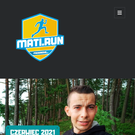
Mati
open
primary
menu
Run
Sidebar
Ostatnie wpisy
SkyWayRun Lublin 2025 – relacja
28 Wiązowska Piątka – relacja
18 Bieg o Puchar Bielan – relacja
SkyWayRun Lublin 2024 – relacja
4 Kasztelańska Piątka – relacja