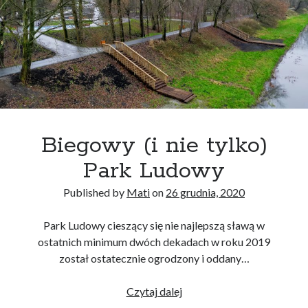
Biegowy (i nie tylko)
Park Ludowy
Published by
Mati
on
26 grudnia, 2020
Park Ludowy cieszący się nie najlepszą sławą w
ostatnich minimum dwóch dekadach w roku 2019
został ostatecznie ogrodzony i oddany…
Biegowy
Czytaj dalej
(i