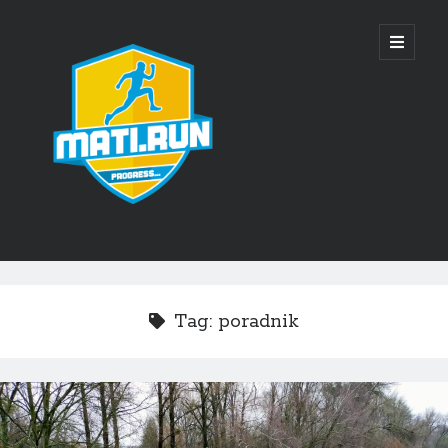
Mati
open
primary
menu
Run
Sidebar
Ostatnie wpisy
SkyWayRun Lublin 2025 – relacja
Tag:
poradnik
28 Wiązowska Piątka – relacja
18 Bieg o Puchar Bielan – relacja
SkyWayRun Lublin 2024 – relacja
4 Kasztelańska Piątka – relacja