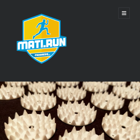
Mati
open
primary
menu
Run
Sidebar
Ostatnie wpisy
SkyWayRun Lublin 2025 – relacja
28 Wiązowska Piątka – relacja
18 Bieg o Puchar Bielan – relacja
SkyWayRun Lublin 2024 – relacja
4 Kasztelańska Piątka – relacja