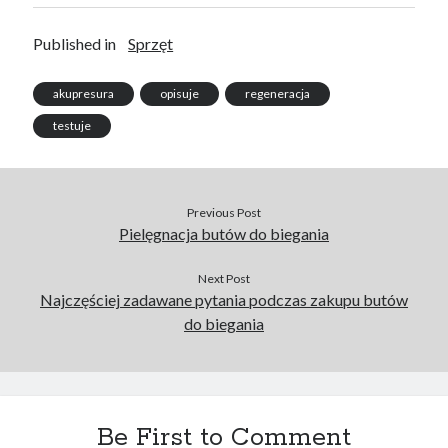
Published in
Sprzęt
akupresura
opisuje
regeneracja
testuje
Previous Post
Pielęgnacja butów do biegania
Next Post
Najczęściej zadawane pytania podczas zakupu butów
do biegania
Be First to Comment