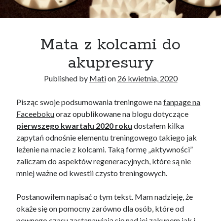
Mata z kolcami do
akupresury
Published by
Mati
on
26 kwietnia, 2020
Pisząc swoje podsumowania treningowe na
fanpage na
Faceeboku
oraz opublikowane na blogu dotyczące
pierwszego kwartału 2020 roku
dostałem kilka
zapytań odnośnie elementu treningowego takiego jak
leżenie na macie z kolcami. Taką formę „aktywności”
zaliczam do aspektów regeneracyjnych, które są nie
mniej ważne od kwestii czysto treningowych.
Postanowiłem napisać o tym tekst. Mam nadzieję, że
okaże się on pomocny zarówno dla osób, które od
pewnego czasu zastanawiają się nad jej zakupem jak i