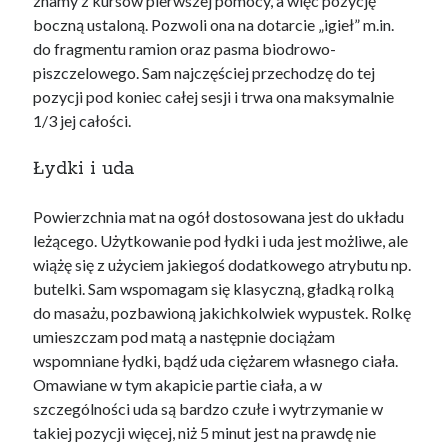
znamy z kursów pierwszej pomocy, a więc pozycję
boczną ustaloną. Pozwoli ona na dotarcie „igieł” m.in.
do fragmentu ramion oraz pasma biodrowo-
piszczelowego. Sam najczęściej przechodzę do tej
pozycji pod koniec całej sesji i trwa ona maksymalnie
1/3 jej całości.
Łydki i uda
Powierzchnia mat na ogół dostosowana jest do układu
leżącego. Użytkowanie pod łydki i uda jest możliwe, ale
wiążę się z użyciem jakiegoś dodatkowego atrybutu np.
butelki. Sam wspomagam się klasyczną, gładką rolką
do masażu, pozbawioną jakichkolwiek wypustek. Rolkę
umieszczam pod matą a następnie dociążam
wspomniane łydki, bądź uda ciężarem własnego ciała.
Omawiane w tym akapicie partie ciała, a w
szczególności uda są bardzo czułe i wytrzymanie w
takiej pozycji więcej, niż 5 minut jest na prawdę nie