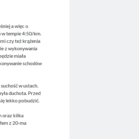
niej a więc o
u w tempie 4:50/km.
i czy też krążenia
cie z wykonywania
będzie miała
pokonywanie schodów
 suchość w ustach.
była duchota. Przed
się lekko pobudzić.
 oraz kilka
ałem z 20-ma