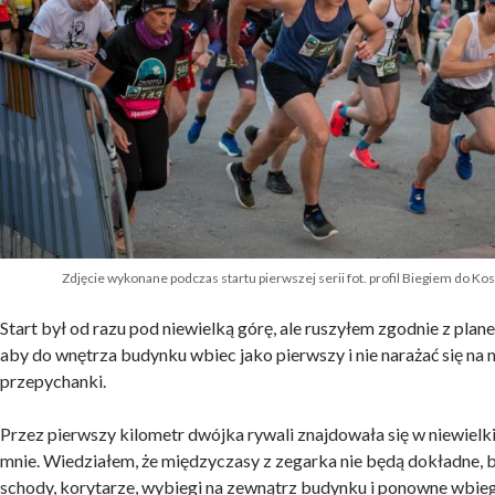
Zdjęcie wykonane podczas startu pierwszej serii fot. profil Biegiem do K
Start był od razu pod niewielką górę, ale ruszyłem zgodnie z plan
aby do wnętrza budynku wbiec jako pierwszy i nie narażać się na
przepychanki.
Przez pierwszy kilometr dwójka rywali znajdowała się w niewielki
mnie. Wiedziałem, że międzyczasy z zegarka nie będą dokładne, b
schody, korytarze, wybiegi na zewnątrz budynku i ponowne wbie