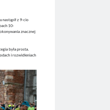
 nastąpił z 9-cio
pach 10-
pokonywania znacznej
tegia była prosta.
hodach i rozwidleniach