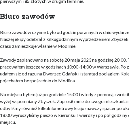
pierwszym i
85 złotych
w drugim terminie.
Biuro zawodów
Biuro zawodów czynne było od godzin porannych w dniu wydarzen
Naszej ekipy odebrał z kilkugodzinnym wyprzedzeniem Zbyszek
czasu zamieszkuje właśnie w Modlinie.
Zawody zaplanowano na sobotę 20 maja 2023 na godzinę 20:00. 
pracowałem jeszcze w godzinach 10:00-14:00 w Warszawie. Po 
udałem się od razu na Dworzec Gdański i stamtąd pociągiem Ko
pojechałem bezpośrednio do Modlina.
Na miejscu byłem już po godzinie 15:00 i wtedy z pomocą zwrócił
wyżej wspomniany Zbyszek. Zaprosił mnie do swego mieszkania n
odbyliśmy również kilkukilometrowy krajoznawczy spacer po oko
18:00 wyruszyliśmy pieszo w kierunku Twierdzy i po pół godziny d
miejscu.