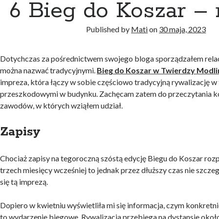
6 Bieg do Koszar – 
Published by
Mati
on
30 maja, 2023
Dotychczas za pośrednictwem swojego bloga sporządzałem relac
można nazwać tradycyjnymi.
Bieg do Koszar w Twierdzy Modli
impreza, która łączy w sobie częściowo tradycyjną rywalizację w
przeszkodowymi w budynku. Zachęcam zatem do przeczytania kolej
zawodów, w których wziąłem udział.
Zapisy
Chociaż zapisy na tegoroczną szóstą edycję Biegu do Koszar roz
trzech miesięcy wcześniej to jednak przez dłuższy czas nie szcze
się tą imprezą.
Dopiero w kwietniu wyświetliła mi się informacja, czym konkretni
to wydarzenie biegowe. Rywalizacja przebiega na dystansie okoł