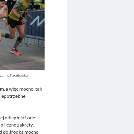
oszar na Facebooku
em, a więc mocno, tak
 niepotrzebne
ej odległości ode
o liczne zakręty,
gi do środka mocno