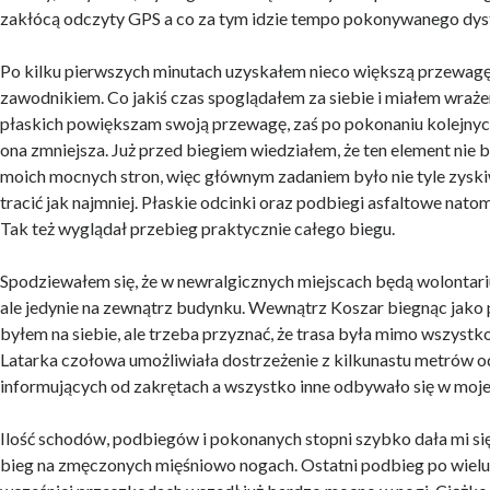
zakłócą odczyty GPS a co za tym idzie tempo pokonywanego dys
Po kilku pierwszych minutach uzyskałem nieco większą przewag
zawodnikiem. Co jakiś czas spoglądałem za siebie i miałem wraże
płaskich powiększam swoją przewagę, zaś po pokonaniu kolejnyc
ona zmniejsza. Już przed biegiem wiedziałem, że ten element nie b
moich mocnych stron, więc głównym zadaniem było nie tyle zysk
tracić jak najmniej. Płaskie odcinki oraz podbiegi asfaltowe natom
Tak też wyglądał przebieg praktycznie całego biegu.
Spodziewałem się, że w newralgicznych miejscach będą wolontarius
ale jedynie na zewnątrz budynku. Wewnątrz Koszar biegnąc jako
byłem na siebie, ale trzeba przyznać, że trasa była mimo wszyst
Latarka czołowa umożliwiała dostrzeżenie z kilkunastu metrów 
informujących od zakrętach a wszystko inne odbywało się w mojej 
Ilość schodów, podbiegów i pokonanych stopni szybko dała mi się
bieg na zmęczonych mięśniowo nogach. Ostatni podbieg po wiel