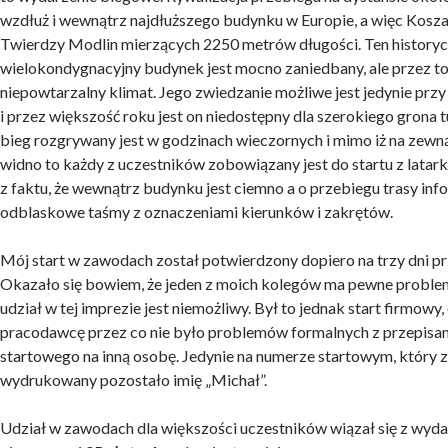
wzdłuż i wewnątrz najdłuższego budynku w Europie, a więc Kosz
Twierdzy Modlin mierzących 2250 metrów długości. Ten historyc
wielokondygnacyjny budynek jest mocno zaniedbany, ale przez to
niepowtarzalny klimat. Jego zwiedzanie możliwe jest jedynie prz
i przez większość roku jest on niedostępny dla szerokiego gron
bieg rozgrywany jest w godzinach wieczornych i mimo iż na zewną
widno to każdy z uczestników zobowiązany jest do startu z latar
z faktu, że wewnątrz budynku jest ciemno a o przebiegu trasy inf
odblaskowe taśmy z oznaczeniami kierunków i zakrętów.
Mój start w zawodach został potwierdzony dopiero na trzy dni p
Okazało się bowiem, że jeden z moich kolegów ma pewne proble
udział w tej imprezie jest niemożliwy. Był to jednak start firmowy
pracodawcę przez co nie było problemów formalnych z przepisa
startowego na inną osobę. Jedynie na numerze startowym, który z
wydrukowany pozostało imię „Michał”.
Udział w zawodach dla większości uczestników wiązał się z wyd