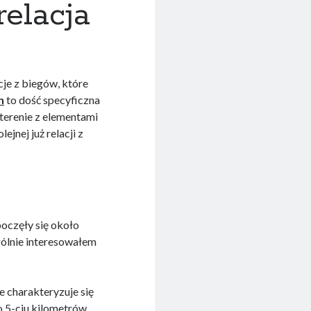
relacja
je z biegów, które
n
to dość specyficzna
 terenie z elementami
nej już relacji z
poczęły się około
gólnie interesowałem
e charakteryzuje się
o 5-ciu kilometrów