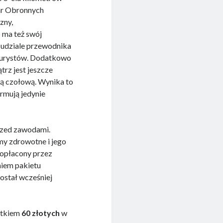
ar Obronnych
zny,
 ma też swój
y udziale przewodnika
a turystów. Dodatkowo
trz jest jeszcze
ką czołową. Wynika to
ormują jedynie
rzed zawodami.
my zdrowotne i jego
, opłacony przez
niem pakietu
ostał wcześniej
atkiem
60 złotych
w