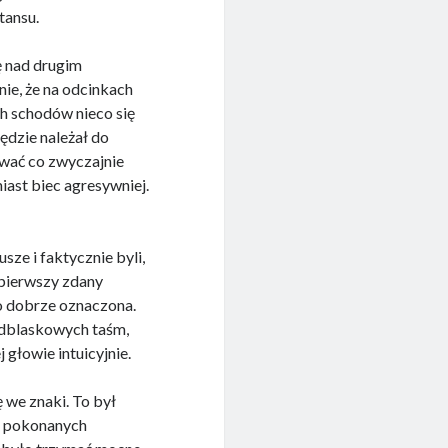
tansu.
ę nad drugim
nie, że na odcinkach
h schodów nieco się
ędzie należał do
iwać co zwyczajnie
iast biec agresywniej.
ze i faktycznie byli,
 pierwszy zdany
ko dobrze oznaczona.
odblaskowych taśm,
głowie intuicyjnie.
 we znaki. To był
u pokonanych