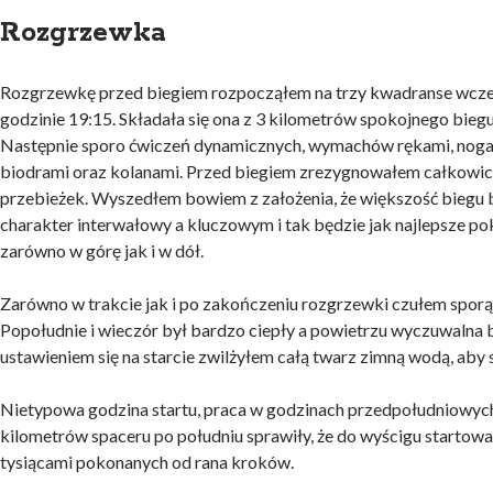
Rozgrzewka
Rozgrzewkę przed biegiem rozpocząłem na trzy kwadranse wcześ
godzinie 19:15. Składała się ona z 3 kilometrów spokojnego bieg
Następnie sporo ćwiczeń dynamicznych, wymachów rękami, nogam
biodrami oraz kolanami. Przed biegiem zrezygnowałem całkowi
przebieżek. Wyszedłem bowiem z założenia, że większość biegu 
charakter interwałowy a kluczowym i tak będzie jak najlepsze 
zarówno w górę jak i w dół.
Zarówno w trakcie jak i po zakończeniu rozgrzewki czułem sporą
Popołudnie i wieczór był bardzo ciepły a powietrzu wyczuwalna 
ustawieniem się na starcie zwilżyłem całą twarz zimną wodą, aby 
Nietypowa godzina startu, praca w godzinach przedpołudniowych
kilometrów spaceru po południu sprawiły, że do wyścigu startow
tysiącami pokonanych od rana kroków.